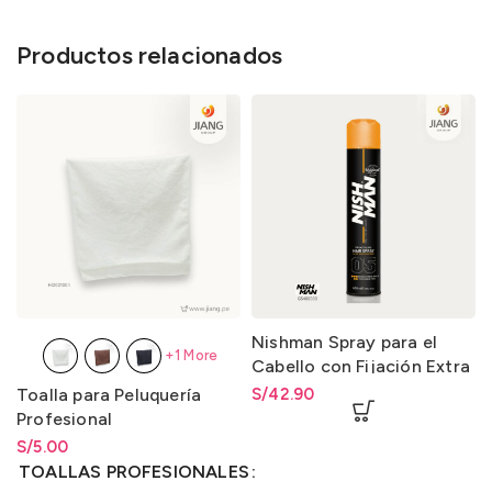
Productos relacionados
Nishman Spray para el
+1 More
Cabello con Fijación Extra
Fuerte 05 – Hair Spray 05
Toalla para Peluquería
S/
42.90
Extra Strong Hold 400ml.
Profesional
S/
Rango de precios: desde
5.00
S/
5.00
hasta
S/
5.00
TOALLAS PROFESIONALES