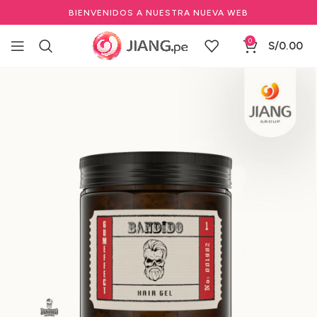
BIENVENIDOS A NUESTRA NUEVA WEB
0
S/
0.00
Inicio
Barbería y Equipamiento
Marcas de Barbería
Bandido
Geles para Cabello Bandido