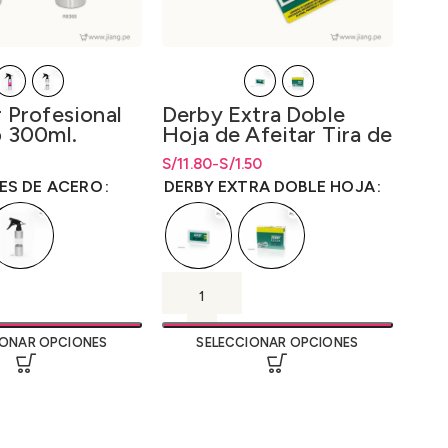
Ni
des
Col
 Profesional
Derby Extra Doble
S/
51
 300ml.
Hoja de Afeitar Tira de
50 Unidades
ecios: desde
S/
Rango de precios: desde S/1.50
Rango de precios: desde
11.80
-
S/
1.50
S/
1.50
ta
S/
25.00
hasta S/11.80
hasta
S/
11.80
ES DE ACERO
DERBY EXTRA DOBLE HOJA
IONAR OPCIONES
SELECCIONAR OPCIONES