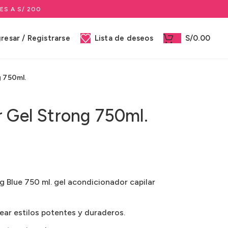
ES A S/ 200
gresar / Registrarse
Lista de deseos
S/
0.00
g 750ml.
r Gel Strong 750ml.
g Blue 750 ml. gel acondicionador capilar
ear estilos potentes y duraderos.