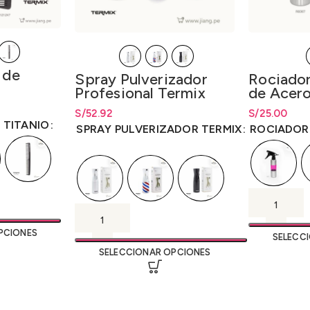
 de
Rociador
Spray Pulverizador
de Acero
Profesional Termix
esde S/34.56
desde
S/
34.56
S/
Rango de pr
25.00
S/
Rango de precios: desde
52.92
S/
52.92
E TITANIO
S/
25.00
has
hasta
S/
52.92
ROCIADOR
SPRAY PULVERIZADOR TERMIX
PCIONES
SELECC
SELECCIONAR OPCIONES