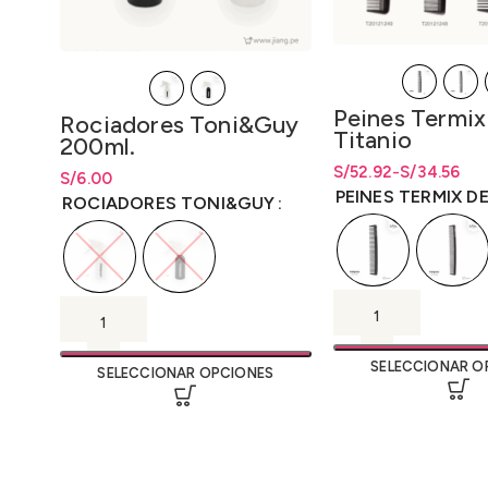
Peines Termix
Rociadores Toni&Guy
Titanio
200ml.
S/
Rango de precios: d
Rango de precios: 
52.92
-
S/
34.56
S/
Rango de precios: desde
6.00
S/
6.00
hasta S/52.92
hasta
S/
52.92
PEINES TERMIX D
hasta
S/
6.00
ROCIADORES TONI&GUY
SELECCIONAR O
SELECCIONAR OPCIONES