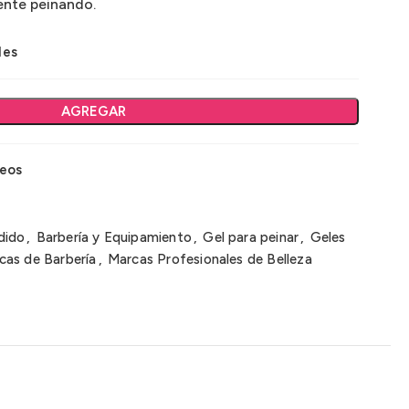
ente peinando.
les
AGREGAR
seos
dido
,
Barbería y Equipamiento
,
Gel para peinar
,
Geles
cas de Barbería
,
Marcas Profesionales de Belleza