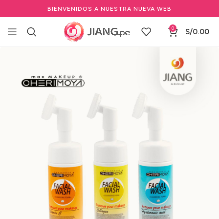
BIENVENIDOS A NUESTRA NUEVA WEB
0
S/
0.00
Inicio
Estéticas
Cuidado Corporal & Facial
Productos de Limpieza
Desmaquillador