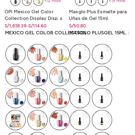
+12 More
+19 More
OPI Mexico Gel Color
Masglo Plus Esmalte para
Collection Display Disp. x
Uñas de Gel 15ml.
Unidad y Disp. x 14
S/
Rango de precios: desde
Rango de precios: desde
1,618.39
-
S/
114.60
S/
Rango de precios: desde
50.80
Unidades
S/114.60 hasta S/1,618.39
S/
114.60
hasta
S/
1,618.39
S/
50.80
hasta
S/
50.80
MEXICO GEL COLOR COLLECTION
MASGLO PLUSGEL 15ML.
(Gc/Bcoat/Tcoat) 15ml.