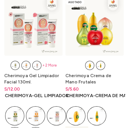
AGOTADO
+2 More
Cherimoya Gel Limpiador
Cherimoya Crema de
Facial 130ml.
Mano Frutales
S/
Rango de precios: desde
12.00
S/
Rango de precios: desde
5.60
S/
12.00
hasta
S/
12.00
S/
5.60
hasta
S/
5.60
CHERIMOYA-GEL LIMPIADOR
CHERIMOYA-CREMA DE MA