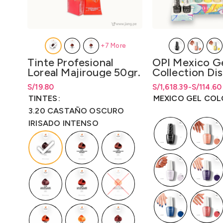
+7 More
Tinte Profesional
OPI Mexico Ge
Loreal Majirouge 50gr.
Collection Di
– LO3000M3
Disp. x Unidad
S/
Rango de precios: desde
19.80
S/
19.80
S/
Rango de precios: d
Rango de precios: d
1,618.39
-
S/
114.60
x 14 Unidades
hasta
S/
19.80
S/114.60 hasta S/1,
S/
114.60
hasta
S/
1,
TINTES
MEXICO GEL COL
(Gc/Bcoat/Tc
15ml.
3.20 CASTAÑO OSCURO
IRISADO INTENSO