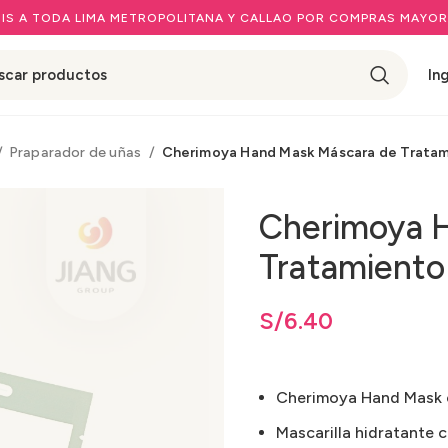
IS A TODA LIMA METROPOLITANA Y CALLAO POR COMPRAS MAYOR
In
Praparador de uñas
Cherimoya Hand Mask Máscara de Trata
Cherimoya 
Tratamient
S/
6.40
Cherimoya Hand Mask o
Mascarilla hidratante c