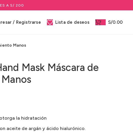
ES A S/ 200
gresar / Registrarse
Lista de deseos
S/
0.00
miento Manos
Hand Mask Máscara de
o Manos
torga la hidratación
on aceite de argán y ácido hialurónico.