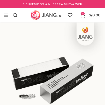
BIENVENIDOS A NUESTRA NUEVA WEB
0
S/
0.00
Inicio
Marcas Profesionales de Belleza
CHERIMOYA
Limpadores