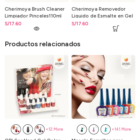
Cherimoya Brush Cleaner
Cherimoya Removedor
Limpiador Pinceles110ml
Liquido de Esmalte en Gel
110ml
S/
17.60
S/
17.60
Productos relacionados
+12 More
+141 More