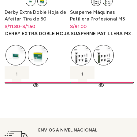
Derby Extra Doble Hoja de
Suaperne Máquinas
Afeitar Tira de 50
Patillera Profesional M3
Unidades
S/
Rango de precios: desde
Rango de precios: desde
11.80
-
S/
1.50
S/
Rango de precios: desde
91.00
S/1.50 hasta S/11.80
S/
1.50
hasta
S/
11.80
S/
91.00
hasta
S/
91.00
DERBY EXTRA DOBLE HOJA
SUAPERNE PATILLERA M3
ENVÍOS A NIVEL NACIONAL