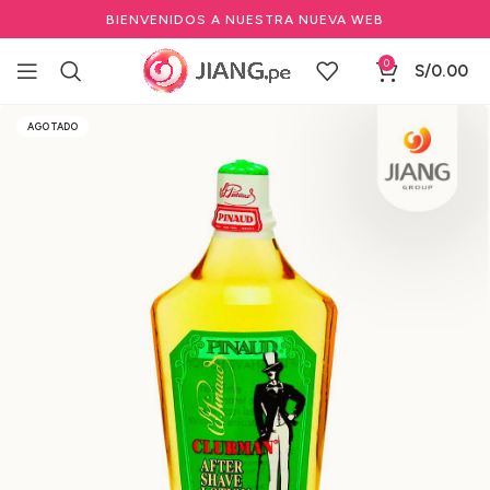
BIENVENIDOS A NUESTRA NUEVA WEB
0
S/
0.00
Inicio
Marcas Profesionales de Belleza
CLUBMAN PINAUD
AGOTADO
After Shave Clubman Pinaud