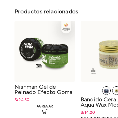
Productos relacionados
Nishman Gel de
Peinado Efecto Goma
Casual G1 Gum Effect
Bandido Cera
S/
24.50
Hair Gel Casual G1
Aqua Wax Me
300ml.
AGREGAR
125ml
S/
Rango de precios: 
14.20
hasta
S/
14.20