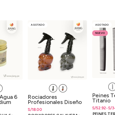
AGOTADO
AGOTADO
NUEVO
Peines T
 Agua 6
Rociadores
Titanio
dium
Profesionales Diseño
Calavera 500ml.
S/
Rango de pr
Rango de pr
52.92
-
S/
3
desde
S/
14.20
S/
Rango de precios: desde
18.00
S/
18.00
hasta S/52.
hasta
S/
52.
PEINES TE
hasta
S/
18.00