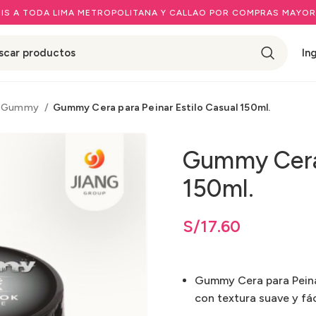
IS A TODA LIMA METROPOLITANA Y CALLAO POR COMPRAS MAYOR
In
Gummy
Gummy Cera para Peinar Estilo Casual 150ml.
Gummy Cera 
150ml.
S/
17.60
Gummy Cera para Peinar
con textura suave y fáci