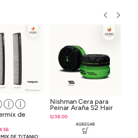
Nishman Cera para
Peinar Araña S2 Hair
Spider Wax S2 150ml.
ermix de
Nis
S/
38.00
en 
AGREGAR
par
ecios: desde S/34.56
ecios: desde
4.56
S/
34.56
S/
Rang
15
20g
92
92
RMIX DE TITANIO
S/
15