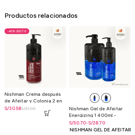
Productos relacionados
-40%
Nishman Crema después
de Afeitar y Colonia 2 en
1-3 / After Shave Cream &
El precio original era: S/51.00.
S/
El precio actual es: S/30.58.
30.58
Nishman Gel de Afeitar
S/
51.00
Cologne 2 in 1-3 400ml.
Energizing 1 400ml.-
Energizante 2 1L.
S/
Rango de precios: desde
Rango de precios: desde
50.70
-
S/
28.70
S/28.70 hasta S/50.70
S/
28.70
hasta
S/
50.70
NISHMAN GEL DE AFEITAR