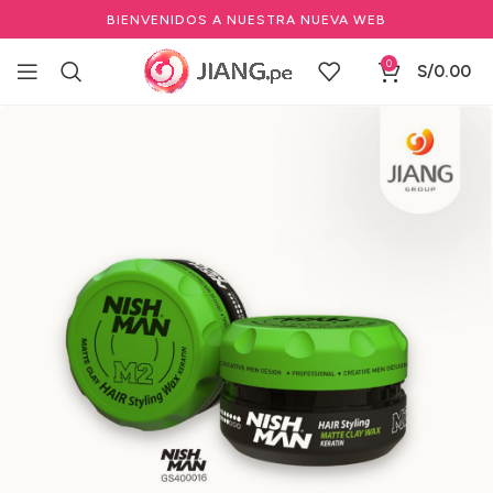
BIENVENIDOS A NUESTRA NUEVA WEB
0
S/
0.00
Inicio
Barbería y Equipamiento
Marcas de Barbería
Nishman