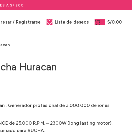
ES A S/ 200
gresar / Registrarse
Lista de deseos
S/
0.00
racan
ucha Huracan
n . Generador profesional de 3.000.000 de iones
 de 25.000 R.P.M. – 2300W (long lasting motor),
iseñado para RUCHA.