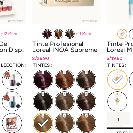
+11 More
+12 More
Tinte Profesional
Tinte Pr
Gel
Loreal INOA Supreme
Loreal M
on Disp.
60gr. -LO3000N3
Lift 50gr
p. x Kit
S/
Rango de precios: desde
26.90
S/
Rango de pr
19.80
esde
esde
LO3000
es
S/
26.90
hasta
S/
26.90
hasta
S/
19.
618.39
618.39
TINTES
TINTES
OLEECTION
oat)