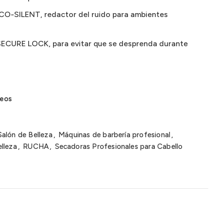
ECO-SILENT, redactor del ruido para ambientes
 SECURE LOCK, para evitar que se desprenda durante
seos
Salón de Belleza
,
Máquinas de barbería profesional
,
lleza
,
RUCHA
,
Secadoras Profesionales para Cabello