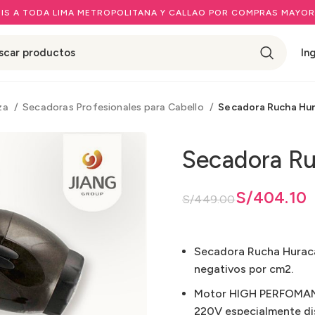
IS A TODA LIMA METROPOLITANA Y CALLAO POR COMPRAS MAYOR
In
eza
Secadoras Profesionales para Cabello
Secadora Rucha Hu
Secadora R
El precio original era: S/449.00.
El precio actual es: S/404.10.
S/
404.10
S/
449.00
Secadora Rucha Huraca
negativos por cm2.
Motor HIGH PERFOMANCE
220V especialmente d