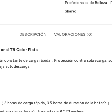
Profesionales de Belleza
,
P
Share:
DESCRIPCIÓN
VALORACIONES (0)
ional T9 Color Plata
n constante de carga rápida，Protección contra sobrecarga, so
aja autodescarga.
 horas de carga rápida, 3.5 horas de duración de la batería.）
ético de protección trenzada de 8 * 23 núcleos.