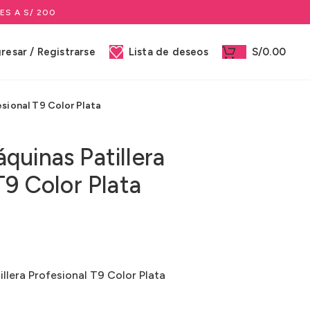
ES A S/ 200
gresar / Registrarse
Lista de deseos
S/
0.00
sional T9 Color Plata
quinas Patillera
T9 Color Plata
llera Profesional T9 Color Plata