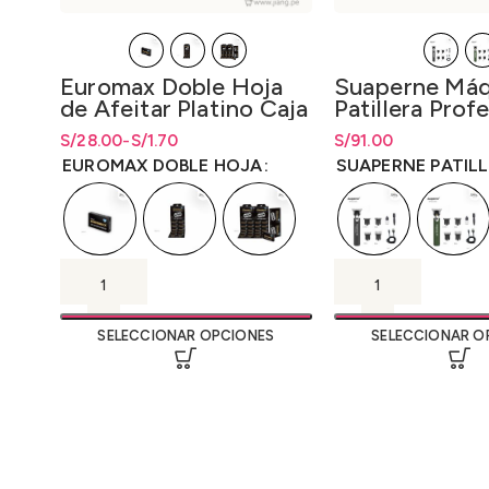
Euromax Doble Hoja
Suaperne Máq
de Afeitar Platino Caja
Patillera Prof
de 5 unid – Tira de 100
M3
S/
Rango de precios: desde S/1.70
Rango de precios: desde
28.00
-
S/
1.70
S/
1.70
S/
Rango de precios: 
91.00
unid.-Tira de 200 unid
hasta S/28.00
hasta
S/
28.00
hasta
S/
91.00
EUROMAX DOBLE HOJA
SUAPERNE PATIL
SELECCIONAR OPCIONES
SELECCIONAR O