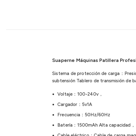
Suaperne Máquinas Patillera Profes
Sistema de protección de carga：Presió
subtensión Tablero de transmisión de b
Voltaje：100-240v，
Cargador：5v1A
Frecuencia：50Hz/60Hz
Batería：1500mAh Alta capacidad，（ 2
Cable eléctrico：Cable de carga magn