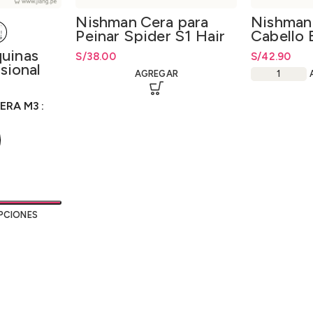
Nishman Cera para
Nishman 
Peinar Spider S1 Hair
Cabello 
Spider Wax S1 150ml.
04 Hair 
uinas
S/
38.00
S/
42.90
Extra St
esional
AGREGAR
400ml.
desde
S/
91.00
LERA M3
PCIONES