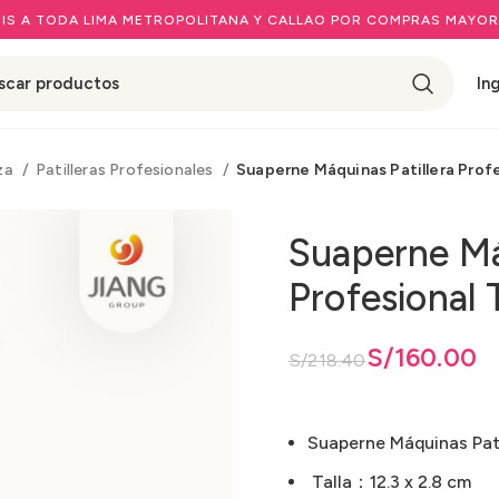
IS A TODA LIMA METROPOLITANA Y CALLAO POR COMPRAS MAYOR
In
eza
Patilleras Profesionales
Suaperne Máquinas Patillera Profe
Suaperne Má
Profesional 
El precio original era: S/218.40.
El precio actual es: S/160.00.
S/
160.00
S/
218.40
Suaperne Máquinas Pati
Talla：12.3 x 2.8 cm