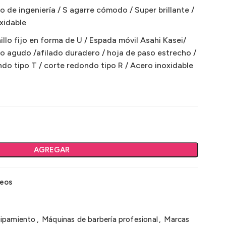
 de ingeniería / S agarre cómodo / Super brillante /
xidable
llo fijo en forma de U / Espada móvil Asahi Kasei/
lo agudo /afilado duradero / hoja de paso estrecho /
do tipo T / corte redondo tipo R / Acero inoxidable
AGREGAR
seos
uipamiento
,
Máquinas de barbería profesional
,
Marcas