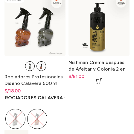
Nishman Crema después
de Afeitar y Colonia 2 en
1-4 / After Shave Cream &
Rociadores Profesionales
S/
51.00
Cologne 2 in 1-4 400ml.
Diseño Calavera 500ml.
S/
Rango de precios: desde
18.00
S/
18.00
hasta
S/
18.00
ROCIADORES CALAVERA