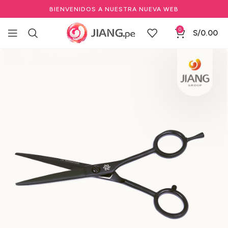
BIENVENIDOS A NUESTRA NUEVA WEB
0
S/
0.00
Inicio
Barbería y Equipamiento
Herramientas de Barbería
Tijeras de Barbería y Peluquería