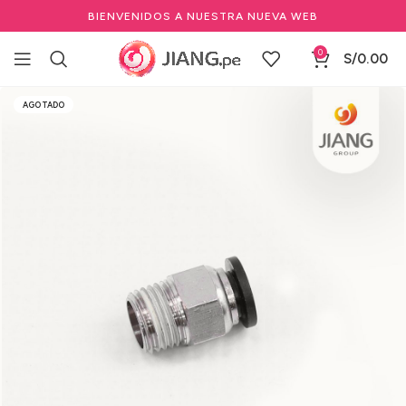
BIENVENIDOS A NUESTRA NUEVA WEB
0
S/
0.00
Inicio
Barbería y Equipamiento
AGOTADO
Mantenimiento y repuestos para barbería