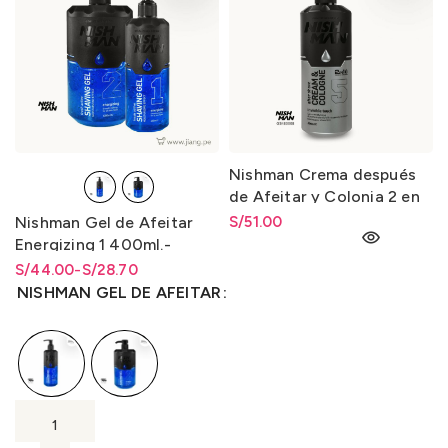
Nishman Crema después
de Afeitar y Colonia 2 en
1-5 After Shave Cream &
Nishman Gel de Afeitar
S/
51.00
Cologne 2 in 1-5 400ml.
Energizing 1 400ml.-
Energizante 2 1L.
S/
Rango de precios: desde
Rango de precios: desde
44.00
-
S/
28.70
S/28.70 hasta S/44.00
S/
28.70
hasta
S/
44.00
NISHMAN GEL DE AFEITAR