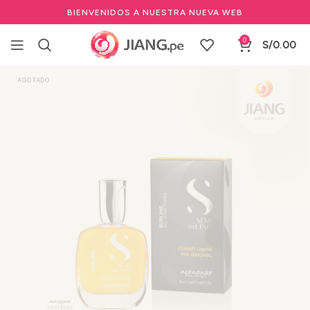
BIENVENIDOS A NUESTRA NUEVA WEB
0
S/
0.00
Inicio
Salones de Belleza
Cuidado del cabello profesional
AGOTADO
Aceites y tratamientos capilares