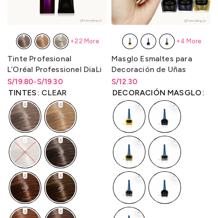
+22 More
+4 More
Tinte Profesional
Masglo Esmaltes para
L’Oréal Professionel DiaLi
Decoración de Uñas
ght 50gr.- LO3000D2
13.5ml.
S/
Rango de precios: desde
Rango de precios: desde
19.80
-
S/
19.30
S/
Rango de precios: desde
12.30
S/19.30 hasta S/19.80
S/
19.30
hasta
S/
19.80
S/
12.30
hasta
S/
12.30
TINTES
CLEAR
DECORACIÓN MASGLO