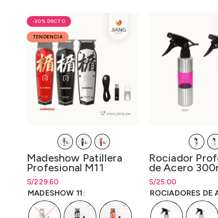
-30%
TENDENCIA
Madeshow Patillera
Rociador Prof
Profesional M11
de Acero 300
S/
Rango de precios: desde
229.60
S/
Rango de precios: d
25.00
S/
229.60
hasta
S/
229.60
S/
25.00
hasta
S/
25
MADESHOW 11
ROCIADORES DE 