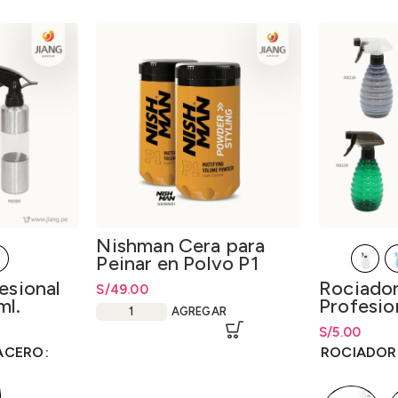
Nishman Cera para
Peinar en Polvo P1
Powder Hair Styling
esional
Rociado
S/
49.00
Wax P1 20gr.
ml.
Profesio
AGREGAR
Peluquer
esde
S/
Rango de pr
5.00
.00
hasta
S/
5.0
ACERO
ROCIADOR