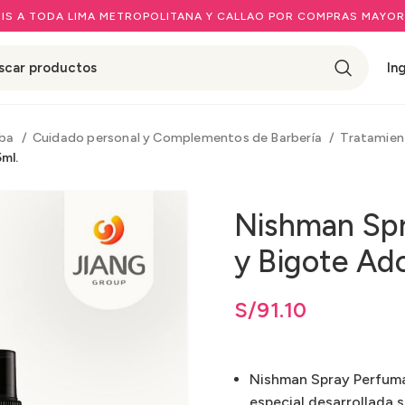
IS A TODA LIMA METROPOLITANA Y CALLAO POR COMPRAS MAYOR
In
rba
Cuidado personal y Complementos de Barbería
Tratamien
ml.
Nishman Spr
y Bigote Ad
S/
91.10
Nishman Spray Perfuma
especial desarrollada 