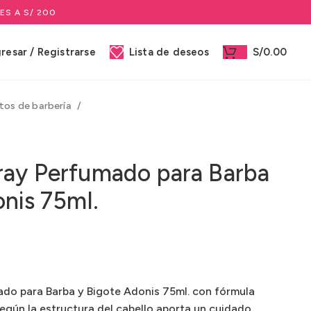
ES A S/ 200
gresar / Registrarse
Lista de deseos
S/
0.00
tos de barbería
ay Perfumado para Barba
onis 75ml.
do para Barba y Bigote Adonis 75ml. con fórmula
según la estructura del cabello aporta un cuidado