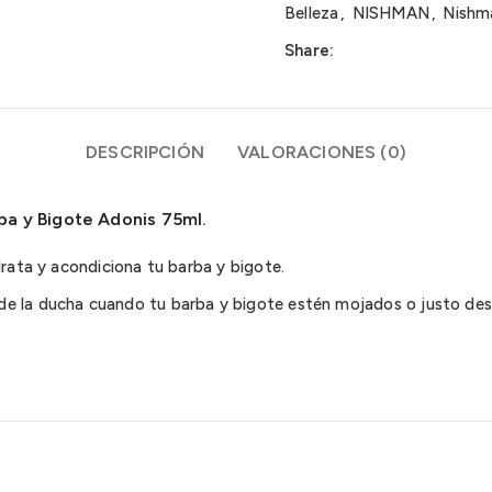
Belleza
,
NISHMAN
,
Nishm
Share:
DESCRIPCIÓN
VALORACIONES (0)
a y Bigote Adonis 75ml.
drata y acondiciona tu barba y bigote.
 de la ducha cuando tu barba y bigote estén mojados o justo des