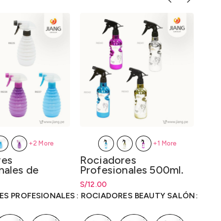
Nis
Pei
+2 More
+1 More
Spi
res
Rociadores
S/
38
nales de
Profesionales 500ml.
ía 300ml.
ecios: desde
S/
5.00
S/
Rango de precios: desde
12.00
S/
12.00
0
hasta
S/
12.00
ES PROFESIONALES
ROCIADORES BEAUTY SALÓN