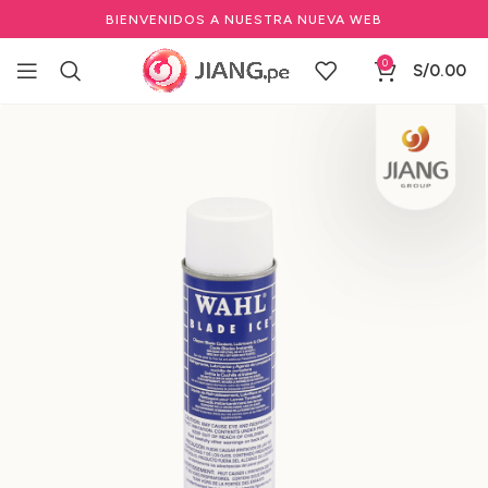
BIENVENIDOS A NUESTRA NUEVA WEB
0
S/
0.00
Inicio
Barbería y Equipamiento
Mantenimiento y repuestos para barbería
Aceite lubricante para máquinas de barbería