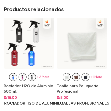
Productos relacionados
+2 More
+1 More
Rociador H2O de Aluminio
Toalla para Peluquería
500ml.
Profesional
S/
Rango de precios: desde
15.00
S/
Rango de precios: desde
5.00
S/
15.00
hasta
S/
15.00
S/
5.00
hasta
S/
5.00
ROCIADOR H2O DE ALUMINIO
TOALLAS PROFESIONALES