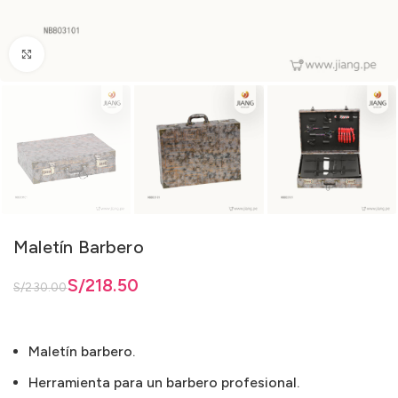
Clic para ampliar
Maletín Barbero
ginal era: S/230.00.
actual es: S/218.50.
S/
218.50
S/
230.00
Maletín barbero.
Herramienta para un barbero profesional.