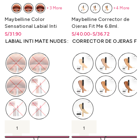
+3 More
+4 More
Maybelline Color
Maybelline Corrector de
Sensational Labial Inti
Ojeras Fit Me 6.8ml.
Mate Nudes 4.2g.
S/
Rango de precios: desde
31.90
S/
Rango de precios: desde
Rango de precios: desde
40.00
-
S/
36.72
S/
31.90
hasta
S/
31.90
S/36.72 hasta S/40.00
S/
36.72
hasta
S/
40.00
LABIAL INTI MATE NUDES
CORRECTOR DE OJERAS FI