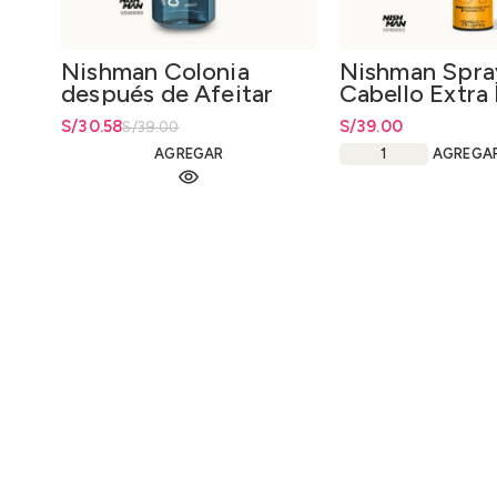
Nishman Colonia
Nishman Spray
después de Afeitar
Cabello Extra
Antartica 1 After
04 Hair Spray
El precio original era: S/39.00.
S/
El precio actual es: S/30.58.
30.58
S/
39.00
S/
39.00
Shave Cologne
Extra Strong 
Antártica 1 400ml.
AGREGAR
400ml.
AGREGA