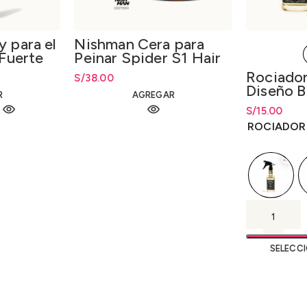
 para el
Nishman Cera para
 Fuerte
Peinar Spider S1 Hair
 04
Spider Wax S1 150ml.
Rociador
S/
38.00
Hold
Diseño B
R
AGREGAR
500ml.
S/
Rango de pr
15.00
hasta
S/
15.0
ROCIADOR
SELECC