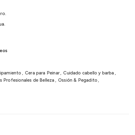
ro.
ua.
seos
uipamiento
,
Cera para Peinar
,
Cuidado cabello y barba
,
s Profesionales de Belleza
,
Ossión & Pegadito
,