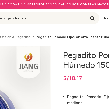
IS A TODA LIMA METROPOLITANA Y CALLAO POR COMPRAS MAYOR
In
Ossión & Pegadito
Pegadito Pomade Fijación Alta Efecto Húm
Pegadito Po
Húmedo 150
S/
18.17
Pegadito Pomade Fij
mediano.