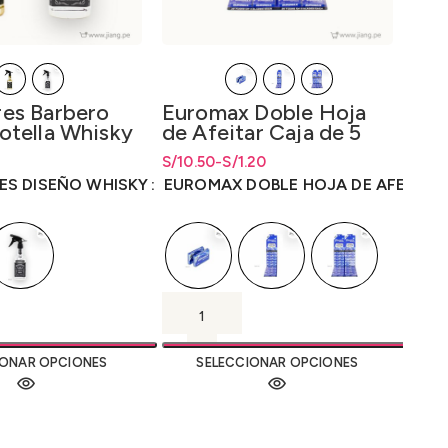
Roc
es Barbero
Euromax Doble Hoja
Pro
otella Whisky
de Afeitar Caja de 5
Reu
unid
S/
Rang
5.
ecios: desde
S/
15.00
S/
Rango de precios: desde S/1.20
Rango de precios: desde
10.50
-
S/
1.20
S/
1.20
hast
0
hasta S/10.50
hasta
S/
10.50
ROC
ES DISEÑO WHISKY
EUROMAX DOBLE HOJA DE AFEITAR
IONAR OPCIONES
SELECCIONAR OPCIONES