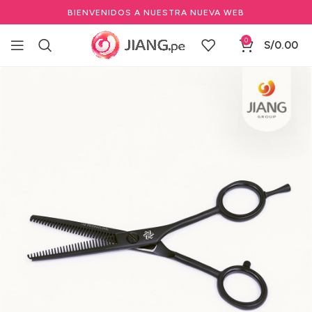
BIENVENIDOS A NUESTRA NUEVA WEB
0
S/
0.00
Inicio
Barbería y Equipamiento
Herramientas de Barbería
Tijeras de Barbería y Peluquería