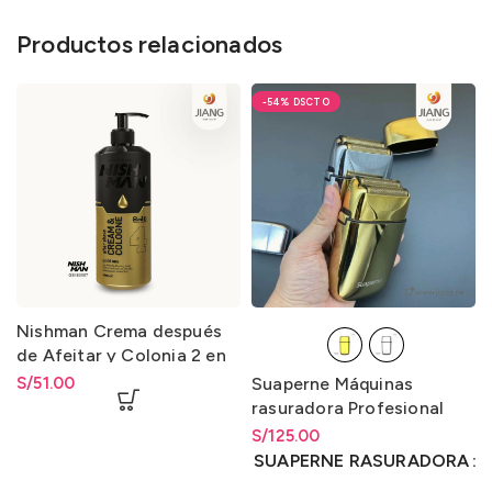
Productos relacionados
-54%
Nishman Crema después
de Afeitar y Colonia 2 en
1-4 / After Shave Cream &
S/
51.00
Suaperne Máquinas
Cologne 2 in 1-4 400ml.
rasuradora Profesional
TX1
S/
Rango de precios: desde
125.00
S/
125.00
hasta
S/
125.00
SUAPERNE RASURADORA